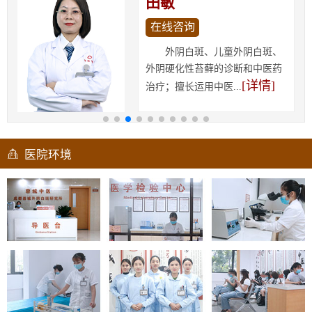
田敏
在线咨询
外阴白斑、儿童外阴白斑、
外阴硬化性苔藓的诊断和中医药
[详情]
治疗；擅长运用中医...
医院环境