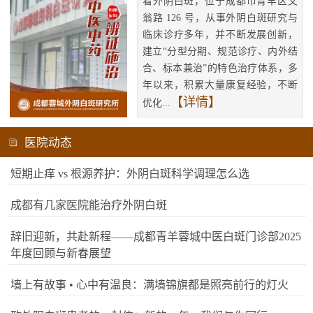
看外阴白斑，位于成都市青羊区文
翁路 126 号，从事外阴白斑研究与
临床诊疗多年，并不断发展创新，
建立“分型分期、规范诊疗、内外结
合、标本兼治”的特色治疗体系，多
年以来，积累大量康复经验，不断
【详情】
优化...
医院动态
短期止痒 vs 根源养护：外阴白斑科学调理怎么选
成都有几家医院能治疗外阴白斑
辞旧迎新，共赴新程——成都青羊蓉城中医白斑门诊部2025
年度回顾与新春展望
墙上有故事 • 心中有温良：满墙锦旗都是照亮前行的灯火