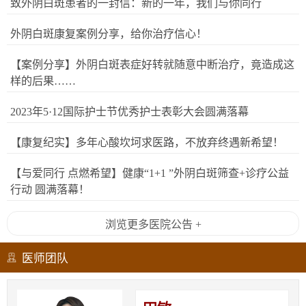
致外阴白斑患者的一封信：新的一年，我们与你同行
外阴白斑康复案例分享，给你治疗信心！
【案例分享】外阴白斑表症好转就随意中断治疗，竟造成这
样的后果……
2023年5·12国际护士节优秀护士表彰大会圆满落幕
【康复纪实】多年心酸坎坷求医路，不放弃终遇新希望！
【与爱同行 点燃希望】健康“1+1 ”外阴白斑筛查+诊疗公益
行动 圆满落幕！
浏览更多医院公告 +
医师团队