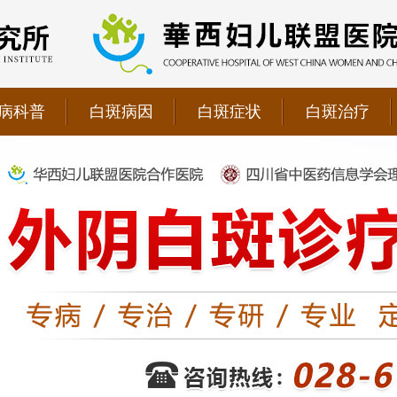
病科普
白斑病因
白斑症状
白斑治疗
院双向转诊单位，强强联手为更多患者提供专业诊疗！
1069090；警惕虚假广告，坚持正规医院就诊