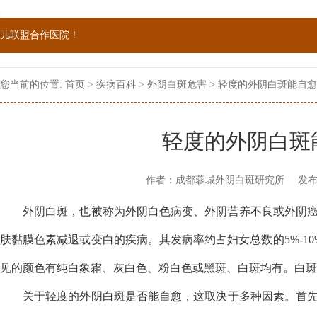
儿联盟合作医院！
院双向转诊单位，强强联手为更多患者提供专业诊疗！
您当前的位置:
首页
>
疾病百科
>
外阴白斑危害
> 轻度的外阴白斑能自
1069090；警惕虚假广告，坚持正规医院就诊
轻度的外阴白斑
作者：成都蓉城外阴白斑研究所
发布
外阴白斑，也被称为外阴白色病变、外阴营养不良或外阴
肤黏膜色素减退或变白的疾病。其发病率约占妇女总数的5%-10
见的颜色有纯白象霜、灰白色、粉白色或黑斑、白斑均有。白斑
关于轻度的外阴白斑是否能自愈，这取决于多种因素。首