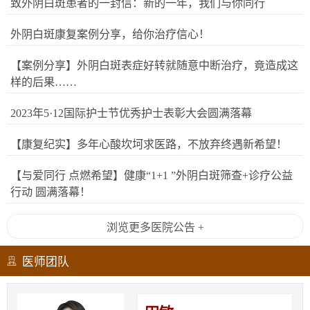
致外阴白斑患者的一封信：新的一年，我们与你同行
外阴白斑康复案例分享，给你治疗信心！
【案例分享】外阴白斑表症好转就随意中断治疗，竟造成这
样的后果……
2023年5·12国际护士节优秀护士表彰大会圆满落幕
【康复纪实】多年心酸坎坷求医路，不放弃终遇新希望！
【与爱同行 点燃希望】健康“1+1 ”外阴白斑筛查+诊疗公益
行动 圆满落幕！
浏览更多医院公告 +
医师团队