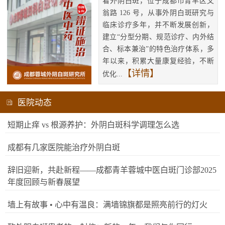
看外阴白斑，位于成都市青羊区文
翁路 126 号，从事外阴白斑研究与
临床诊疗多年，并不断发展创新，
建立“分型分期、规范诊疗、内外结
合、标本兼治”的特色治疗体系，多
年以来，积累大量康复经验，不断
【详情】
优化...
医院动态
短期止痒 vs 根源养护：外阴白斑科学调理怎么选
成都有几家医院能治疗外阴白斑
辞旧迎新，共赴新程——成都青羊蓉城中医白斑门诊部2025
年度回顾与新春展望
墙上有故事 • 心中有温良：满墙锦旗都是照亮前行的灯火