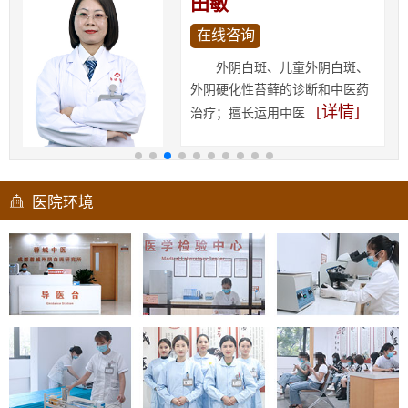
田敏
在线咨询
外阴白斑、儿童外阴白斑、
外阴硬化性苔藓的诊断和中医药
[详情]
治疗；擅长运用中医...
医院环境