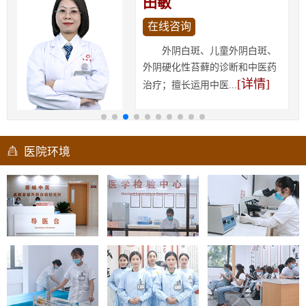
田敏
在线咨询
外阴白斑、儿童外阴白斑、
外阴硬化性苔藓的诊断和中医药
[详情]
治疗；擅长运用中医...
医院环境