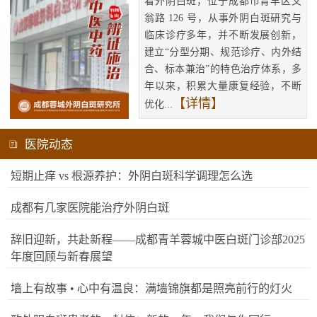
看外阴白斑，位于成都市青羊区文
翁路 126 号，从事外阴白斑研究与
临床诊疗多年，并不断发展创新，
建立“分型分期、规范诊疗、内外结
合、标本兼治”的特色治疗体系，多
年以来，积累大量康复经验，不断
【详情】
优化...
医院动态
短期止痒 vs 根源养护：外阴白斑科学调理怎么选
成都有几家医院能治疗外阴白斑
辞旧迎新，共赴新程——成都青羊蓉城中医白斑门诊部2025
年度回顾与新春展望
墙上有故事 • 心中有温良：满墙锦旗都是照亮前行的灯火