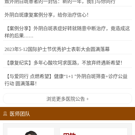
致外阴白斑患者的一封信：新的一年，我们与你同行
外阴白斑康复案例分享，给你治疗信心！
【案例分享】外阴白斑表症好转就随意中断治疗，竟造成这
样的后果……
2023年5·12国际护士节优秀护士表彰大会圆满落幕
【康复纪实】多年心酸坎坷求医路，不放弃终遇新希望！
【与爱同行 点燃希望】健康“1+1 ”外阴白斑筛查+诊疗公益
行动 圆满落幕！
浏览更多医院公告 +
医师团队