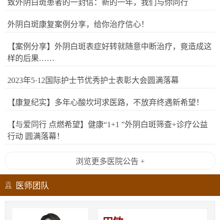
致外阴白斑患者的一封信：新的一年，我们与你同行
外阴白斑康复案例分享，给你治疗信心！
【案例分享】外阴白斑表症好转就随意中断治疗，竟造成这
样的后果……
2023年5·12国际护士节优秀护士表彰大会圆满落幕
【康复纪实】多年心酸坎坷求医路，不放弃终遇新希望！
【与爱同行 点燃希望】健康“1+1 ”外阴白斑筛查+诊疗公益
行动 圆满落幕！
浏览更多医院公告 +
医师团队