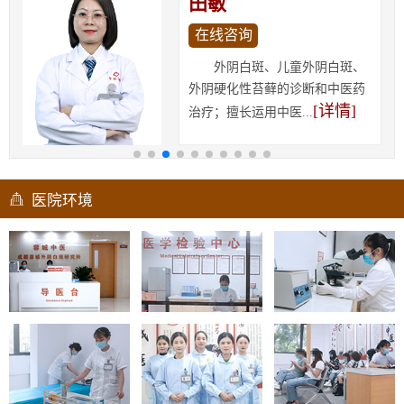
田敏
在线咨询
外阴白斑、儿童外阴白斑、
外阴硬化性苔藓的诊断和中医药
[详情]
治疗；擅长运用中医...
医院环境