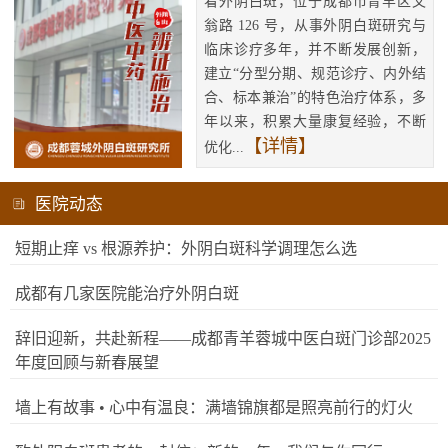
看外阴白斑，位于成都市青羊区文
翁路 126 号，从事外阴白斑研究与
临床诊疗多年，并不断发展创新，
建立“分型分期、规范诊疗、内外结
合、标本兼治”的特色治疗体系，多
年以来，积累大量康复经验，不断
【详情】
优化...
医院动态
短期止痒 vs 根源养护：外阴白斑科学调理怎么选
成都有几家医院能治疗外阴白斑
辞旧迎新，共赴新程——成都青羊蓉城中医白斑门诊部2025
年度回顾与新春展望
墙上有故事 • 心中有温良：满墙锦旗都是照亮前行的灯火