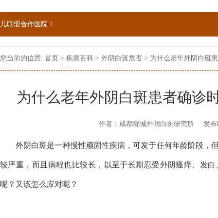
儿联盟合作医院！
院双向转诊单位，强强联手为更多患者提供专业诊疗！
您当前的位置:
首页
>
疾病百科
>
外阴白斑危害
> 为什么老年外阴白斑
1069090；警惕虚假广告，坚持正规医院就诊
为什么老年外阴白斑患者确诊
作者：成都蓉城外阴白斑研究所
发布
外阴白斑是一种慢性顽固性疾病，可发于任何年龄阶段，
较严重，而且病程也比较长，以至于长期忍受外阴瘙痒、发白
呢？又该怎么应对呢？