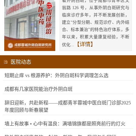
看外阴白斑，位于成都市青羊区文
翁路 126 号，从事外阴白斑研究与
临床诊疗多年，并不断发展创新，
建立“分型分期、规范诊疗、内外结
合、标本兼治”的特色治疗体系，多
年以来，积累大量康复经验，不断
【详情】
优化...
医院动态
短期止痒 vs 根源养护：外阴白斑科学调理怎么选
成都有几家医院能治疗外阴白斑
辞旧迎新，共赴新程——成都青羊蓉城中医白斑门诊部2025
年度回顾与新春展望
墙上有故事 • 心中有温良：满墙锦旗都是照亮前行的灯火