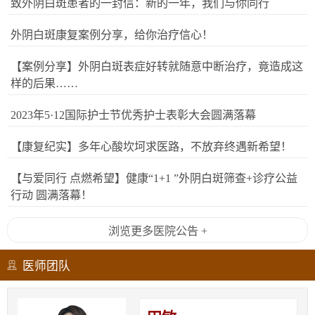
致外阴白斑患者的一封信：新的一年，我们与你同行
外阴白斑康复案例分享，给你治疗信心！
【案例分享】外阴白斑表症好转就随意中断治疗，竟造成这
样的后果……
2023年5·12国际护士节优秀护士表彰大会圆满落幕
【康复纪实】多年心酸坎坷求医路，不放弃终遇新希望！
【与爱同行 点燃希望】健康“1+1 ”外阴白斑筛查+诊疗公益
行动 圆满落幕！
浏览更多医院公告 +
医师团队