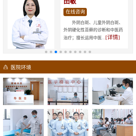
田敏
在线咨询
外阴白斑、儿童外阴白斑、
外阴硬化性苔藓的诊断和中医药
[详情]
治疗；擅长运用中医...
医院环境