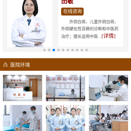
田敏
在线咨询
外阴白斑、儿童外阴白斑、
外阴硬化性苔藓的诊断和中医药
[详情]
治疗；擅长运用中医...
医院环境