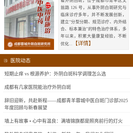
看外阴白斑，位于成都市青羊区文
翁路 126 号，从事外阴白斑研究与
临床诊疗多年，并不断发展创新，
建立“分型分期、规范诊疗、内外结
合、标本兼治”的特色治疗体系，多
年以来，积累大量康复经验，不断
【详情】
优化...
医院动态
短期止痒 vs 根源养护：外阴白斑科学调理怎么选
成都有几家医院能治疗外阴白斑
辞旧迎新，共赴新程——成都青羊蓉城中医白斑门诊部2025
年度回顾与新春展望
墙上有故事 • 心中有温良：满墙锦旗都是照亮前行的灯火