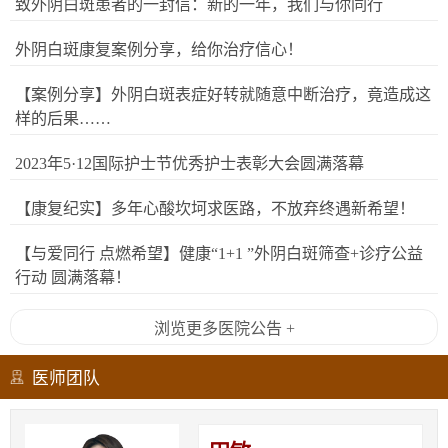
致外阴白斑患者的一封信：新的一年，我们与你同行
外阴白斑康复案例分享，给你治疗信心！
【案例分享】外阴白斑表症好转就随意中断治疗，竟造成这
样的后果……
2023年5·12国际护士节优秀护士表彰大会圆满落幕
【康复纪实】多年心酸坎坷求医路，不放弃终遇新希望！
【与爱同行 点燃希望】健康“1+1 ”外阴白斑筛查+诊疗公益
行动 圆满落幕！
浏览更多医院公告 +
医师团队