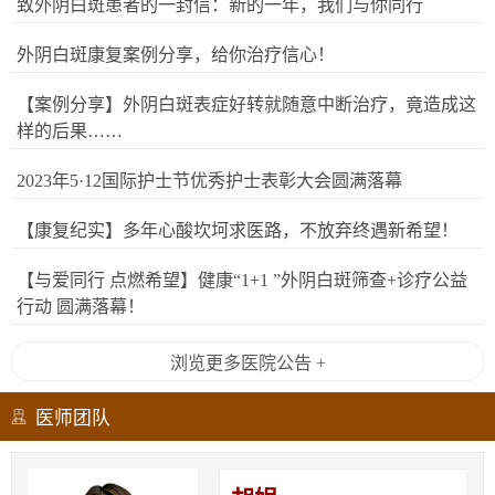
致外阴白斑患者的一封信：新的一年，我们与你同行
外阴白斑康复案例分享，给你治疗信心！
【案例分享】外阴白斑表症好转就随意中断治疗，竟造成这
样的后果……
2023年5·12国际护士节优秀护士表彰大会圆满落幕
【康复纪实】多年心酸坎坷求医路，不放弃终遇新希望！
【与爱同行 点燃希望】健康“1+1 ”外阴白斑筛查+诊疗公益
行动 圆满落幕！
浏览更多医院公告 +
医师团队