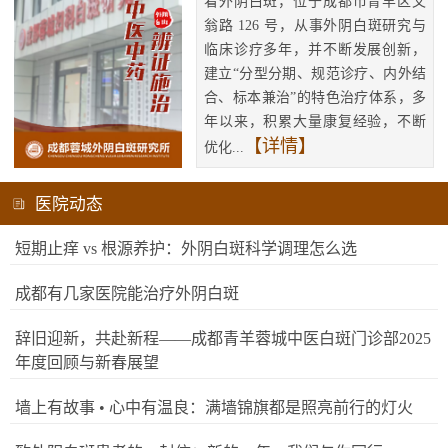
看外阴白斑，位于成都市青羊区文
翁路 126 号，从事外阴白斑研究与
临床诊疗多年，并不断发展创新，
建立“分型分期、规范诊疗、内外结
合、标本兼治”的特色治疗体系，多
年以来，积累大量康复经验，不断
【详情】
优化...
医院动态
短期止痒 vs 根源养护：外阴白斑科学调理怎么选
成都有几家医院能治疗外阴白斑
辞旧迎新，共赴新程——成都青羊蓉城中医白斑门诊部2025
年度回顾与新春展望
墙上有故事 • 心中有温良：满墙锦旗都是照亮前行的灯火