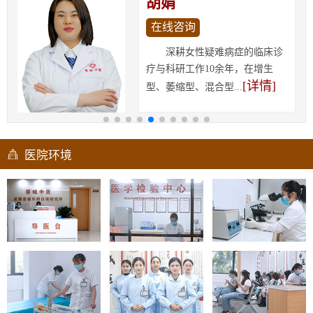
胡娟
在线咨询
深耕女性疑难病症的临床诊
疗与科研工作10余年，在增生
[详情]
型、萎缩型、混合型...
医院环境