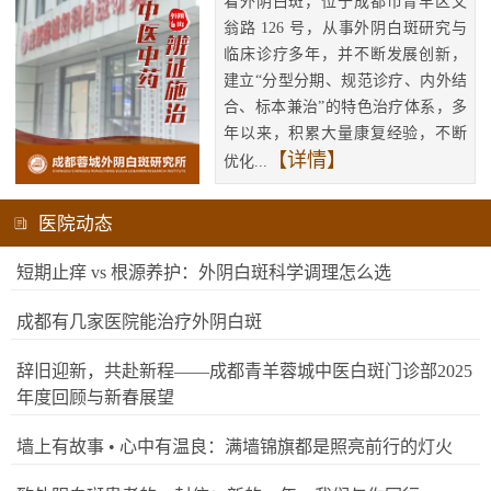
看外阴白斑，位于成都市青羊区文
翁路 126 号，从事外阴白斑研究与
临床诊疗多年，并不断发展创新，
建立“分型分期、规范诊疗、内外结
合、标本兼治”的特色治疗体系，多
年以来，积累大量康复经验，不断
【详情】
优化...
医院动态
短期止痒 vs 根源养护：外阴白斑科学调理怎么选
成都有几家医院能治疗外阴白斑
辞旧迎新，共赴新程——成都青羊蓉城中医白斑门诊部2025
年度回顾与新春展望
墙上有故事 • 心中有温良：满墙锦旗都是照亮前行的灯火