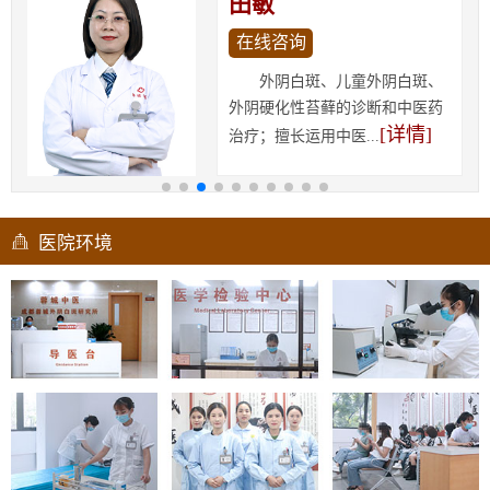
田敏
在线咨询
外阴白斑、儿童外阴白斑、
外阴硬化性苔藓的诊断和中医药
[详情]
治疗；擅长运用中医...
医院环境