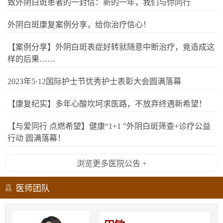
致外阴白斑患者的一封信：新的一年，我们与你同行
外阴白斑康复案例分享，给你治疗信心！
【案例分享】外阴白斑表症好转就随意中断治疗，竟造成这
样的后果……
2023年5·12国际护士节优秀护士表彰大会圆满落幕
【康复纪实】多年心酸坎坷求医路，不放弃终遇新希望！
【与爱同行 点燃希望】健康“1+1 ”外阴白斑筛查+诊疗公益
行动 圆满落幕！
浏览更多医院公告 +
医师团队