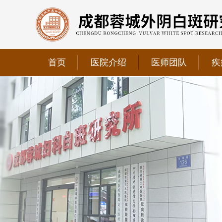
首页
医院介绍
医师团队
疾
我院正式获选为四川省第二中医医院、成都第三人民医
我院位于成都市青羊区文翁路126号，联系电话：028-6
我院现已成为四川省中医药信息学会理事单位、华西妇