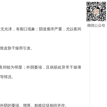
燥无光泽，有裂口现象；阴道瘙痒严重，尤以夜间
致皮肤干燥而引发。
夜间较为明显；外阴萎缩，且病损处异常干燥薄
等情况。
外阴的萎缩、增厚、粗糙症状相间并存。