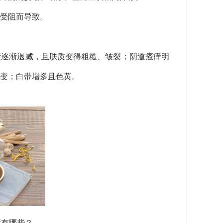
受阻而导致。
素逐渐退减，且肤质变得粗糙、皱裂；阴道瘙痒明
变；白带增多且色黄。
素有哪些？