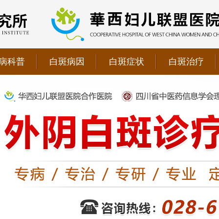
病科普
白斑病因
白斑症状
白斑治疗
院双向转诊单位，强强联手为更多患者提供专业诊疗！
1069090；警惕虚假广告，坚持正规医院就诊
儿联盟合作医院！