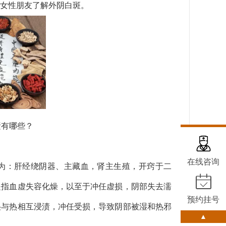
女性朋友了解外阴白斑。
素有哪些？
在线咨询
为：肝经绕阴器、主藏血，肾主生殖，开窍于二
是指血虚失容化燥，以至于冲任虚损，阴部失去濡
预约挂号
湿与热相互浸渍，冲任受损，导致阴部被湿和热邪
▲