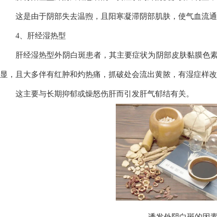
这是由于阴部失去温煦，且阳寒凝滞阴部肌肤，使气血流通
4、肝经湿热型
肝经湿热型外阴白斑患者，其主要症状为阴部皮肤黏膜色
显，且大多伴有红肿和灼热痛，抓破处会流出黄脓，有湿症样改
这主要与长期抑郁或燥怒伤肝而引发肝气郁结有关。
诱发外阴白斑的因