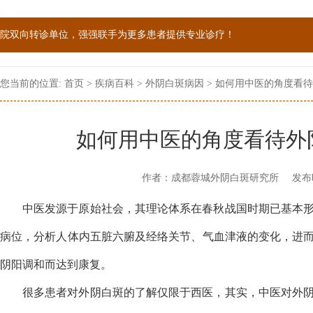
院双向转诊单位，强强联手为更多患者提供专业诊疗！
1069090；警惕虚假广告，坚持正规医院就诊
您当前的位置:
首页
>
疾病百科
>
外阴白斑病因
> 如何用中医的角度看
如何用中医的角度看待外
作者：成都蓉城外阴白斑研究所
发布
中医发源于原始社会，其理论体系在春秋战国时期已基本
病位，分析人体内五脏六腑及经络关节、气血津液的变化，进
阴阳调和而达到康复。
很多患者对外阴白斑的了解仅限于西医，其实，中医对外