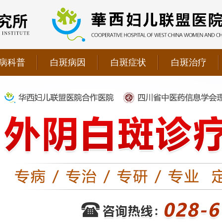
病科普
白斑病因
白斑症状
白斑治疗
院双向转诊单位，强强联手为更多患者提供专业诊疗！
1069090；警惕虚假广告，坚持正规医院就诊
儿联盟合作医院！