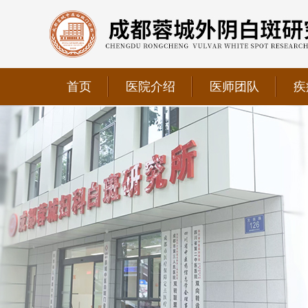
首页
医院介绍
医师团队
疾
我院正式获选为四川省第二中医医院、成都第三人民医
我院位于成都市青羊区文翁路126号，联系电话：028-6
我院现已成为四川省中医药信息学会理事单位、华西妇