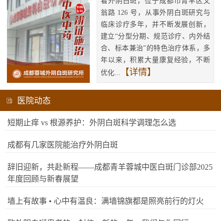
看外阴白斑，位于成都市青羊区文
翁路 126 号，从事外阴白斑研究与
临床诊疗多年，并不断发展创新，
建立“分型分期、规范诊疗、内外结
合、标本兼治”的特色治疗体系，多
年以来，积累大量康复经验，不断
【详情】
优化...
医院动态
短期止痒 vs 根源养护：外阴白斑科学调理怎么选
成都有几家医院能治疗外阴白斑
辞旧迎新，共赴新程——成都青羊蓉城中医白斑门诊部2025
年度回顾与新春展望
墙上有故事 • 心中有温良：满墙锦旗都是照亮前行的灯火