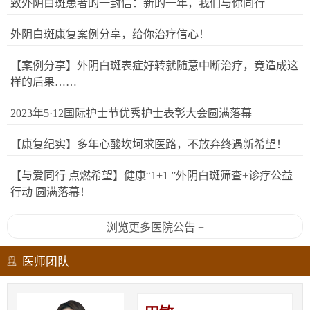
致外阴白斑患者的一封信：新的一年，我们与你同行
外阴白斑康复案例分享，给你治疗信心！
【案例分享】外阴白斑表症好转就随意中断治疗，竟造成这
样的后果……
2023年5·12国际护士节优秀护士表彰大会圆满落幕
【康复纪实】多年心酸坎坷求医路，不放弃终遇新希望！
【与爱同行 点燃希望】健康“1+1 ”外阴白斑筛查+诊疗公益
行动 圆满落幕！
浏览更多医院公告 +
医师团队