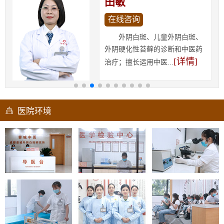
田敏
在线咨询
外阴白斑、儿童外阴白斑、
外阴硬化性苔藓的诊断和中医药
[详情]
治疗；擅长运用中医...
医院环境