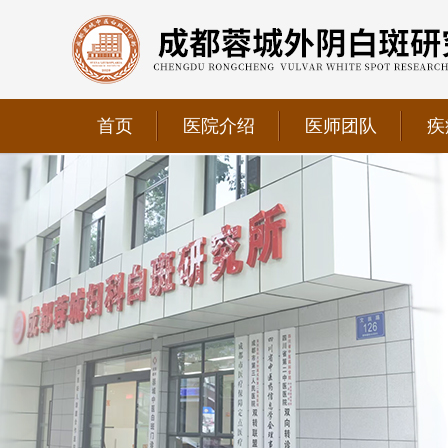
首页
医院介绍
医师团队
疾
我院正式获选为四川省第二中医医院、成都第三人民医
我院位于成都市青羊区文翁路126号，联系电话：028-6
我院现已成为四川省中医药信息学会理事单位、华西妇