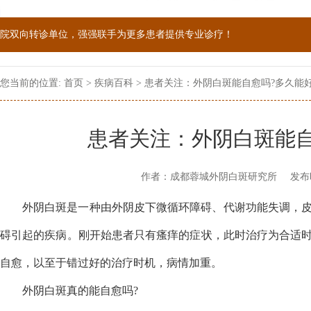
院双向转诊单位，强强联手为更多患者提供专业诊疗！
1069090；警惕虚假广告，坚持正规医院就诊
您当前的位置:
首页
>
疾病百科
> 患者关注：外阴白斑能自愈吗?多久能好
患者关注：外阴白斑能自
作者：成都蓉城外阴白斑研究所
发布
外阴白斑是一种由外阴皮下微循环障碍、代谢功能失调，
碍引起的疾病。刚开始患者只有瘙痒的症状，此时治疗为合适
自愈，以至于错过好的治疗时机，病情加重。
外阴白斑真的能自愈吗?